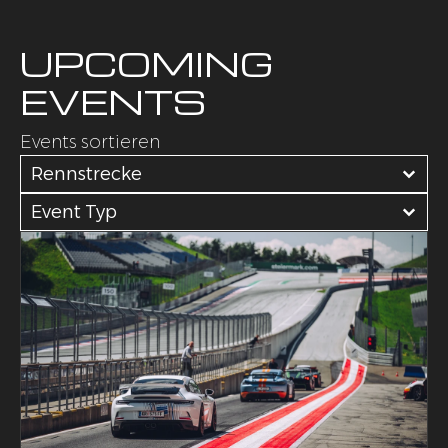
UPCOMING
EVENTS
Events sortieren
Event Location
Select content
Select content
Event Type
Select content
Select content